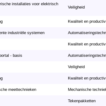
ische installaties voor elektrisch
Veiligheid
ng
Kwaliteit en productivi
igente industriële systemen
Automatiseringstech
Kwaliteit en productivi
rtal - basis
Automatiseringstech
Veiligheid
ng
Kwaliteit en productivi
sche meettechnieken
Mechanische technie
Tekenpakketten