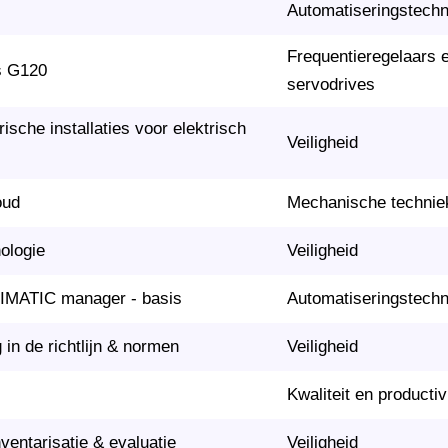
Automatiseringstech
Frequentieregelaars 
s G120
servodrives
ische installaties voor elektrisch
Veiligheid
oud
Mechanische technie
nologie
Veiligheid
IMATIC manager - basis
Automatiseringstech
g in de richtlijn & normen
Veiligheid
Kwaliteit en productivi
nventarisatie & evaluatie
Veiligheid