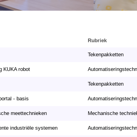
Rubriek
Tekenpakketten
g KUKA robot
Automatiseringstech
Tekenpakketten
rtal - basis
Automatiseringstech
sche meettechnieken
Mechanische technie
igente industriële systemen
Automatiseringstech