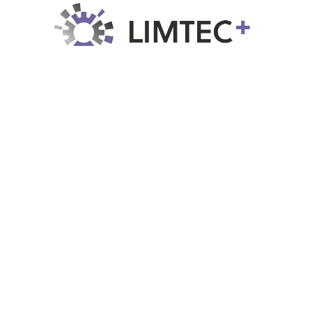
Wetenschapspark 35
3590 Diepenbeek
+32 89 69 20 30
info@limtec.be
3
OVER ONS
3
OPLEIDINGEN
3
ONDERWIJS/SCHOLEN
ADVIES
NIEUWS
3
HUREN
3
CONTACT
VACATURES