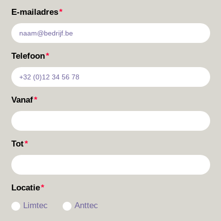
E-mailadres
Telefoon
Vanaf
Tot
Locatie
Limtec
Anttec