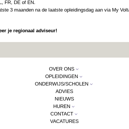
L, FR, DE of EN.
atste 3 maanden na de laatste opleidingsdag aan via My Volt
eer je regionaal adviseur!
OVER ONS
3
OPLEIDINGEN
3
ONDERWIJS/SCHOLEN
3
ADVIES
NIEUWS
HUREN
3
CONTACT
3
VACATURES